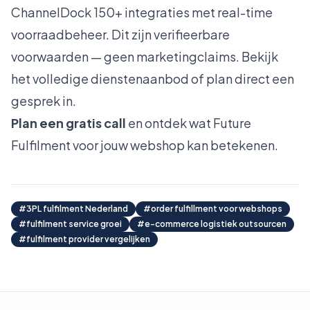
ChannelDock 150+ integraties met real-time
voorraadbeheer. Dit zijn verifieerbare
voorwaarden — geen marketingclaims. Bekijk
het volledige
dienstenaanbod
of plan direct een
gesprek in.
Plan een gratis call
en ontdek wat Future
Fulfilment voor jouw webshop kan betekenen.
#
3PL fulfilment Nederland
#
order fulfillment voor webshops
#
fulfilment service groei
#
e-commerce logistiek outsourcen
#
fulfilment provider vergelijken