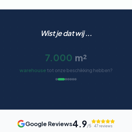
Wist je dat wij ...
7.000
m²
warehouse
tot onze beschikking hebben?
4.9
Google Reviews
/5
47
reviews