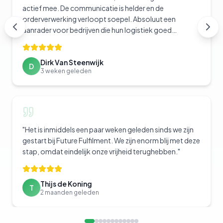
actief mee. De communicatie is helder en de
orderverwerking verloopt soepel. Absoluut een
aanrader voor bedrijven die hun logistiek goed
geregeld willen hebben.
"
Dirk Van Steenwijk
D
3 weken geleden
"
Het is inmiddels een paar weken geleden sinds we zijn
gestart bij Future Fulfilment. We zijn enorm blij met deze
stap, omdat eindelijk onze vrijheid terughebben.
"
Thijs de Koning
T
2 maanden geleden