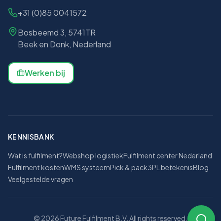
+31 (0)85 0041572
Bosbeemd 3, 5741TR
Beek en Donk, Nederland
Werken bij
KENNISBANK
Wat is fulfilment?
Webshop logistiek
Fulfilment center Nederland
Fulfilment kosten
WMS systeem
Pick & pack
3PL betekenis
Blog
Veelgestelde vragen
© 2026 Future Fulfilment B.V. All rights reserved.