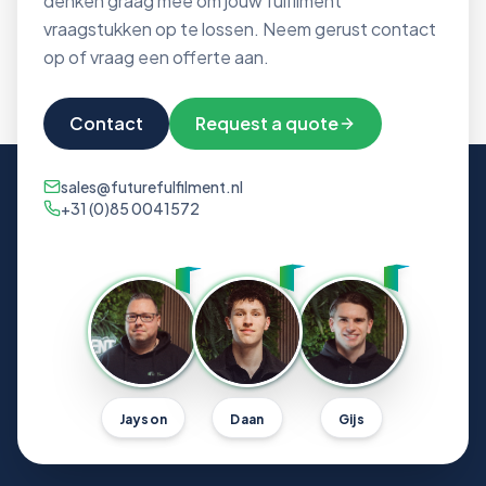
denken graag mee om jouw fulfilment
vraagstukken op te lossen. Neem gerust contact
op of vraag een offerte aan.
Contact
Request a quote
sales@futurefulfilment.nl
+31 (0)85 0041572
Jayson
Daan
Gijs