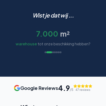
Wist je dat wij ...
7.000
m²
warehouse
tot onze beschikking hebben?
4.9
Google Reviews
/5
47
reviews