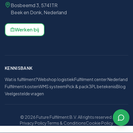
Bosbeemd 3, 5741TR
Beek en Donk, Nederland
Werken bij
KENNISBANK
Wat is fulfilment?
Webshop logistiek
Fulfilment center Nederland
Fulfilment kosten
WMS systeem
Pick & pack
3PL betekenis
Blog
Veelgestelde vragen
© 2026 Future Fulfilment B.V. All rights reserved.
Privacy Policy
Terms & Conditions
Cookie Policy